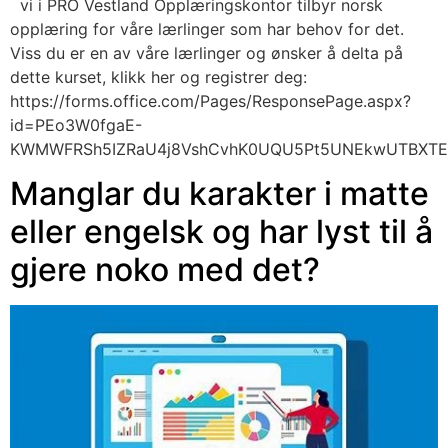
vi i PRO Vestland Opplæringskontor tilbyr norsk
opplæring for våre lærlinger som har behov for det.
Viss du er en av våre lærlinger og ønsker å delta på
dette kurset, klikk her og registrer deg:
https://forms.office.com/Pages/ResponsePage.aspx?
id=PEo3W0fgaE-
KWMWFRSh5IZRaU4j8VshCvhK0UQU5Pt5UNEkwUTBXTEF
Manglar du karakter i matte
eller engelsk og har lyst til å
gjere noko med det?