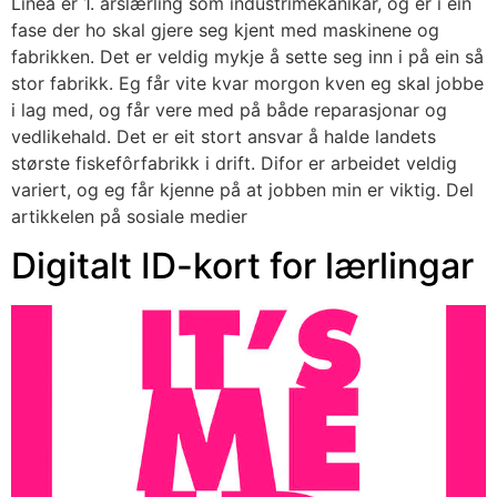
Linea er 1. årslærling som industrimekanikar, og er i ein
fase der ho skal gjere seg kjent med maskinene og
fabrikken. Det er veldig mykje å sette seg inn i på ein så
stor fabrikk. Eg får vite kvar morgon kven eg skal jobbe
i lag med, og får vere med på både reparasjonar og
vedlikehald. Det er eit stort ansvar å halde landets
største fiskefôrfabrikk i drift. Difor er arbeidet veldig
variert, og eg får kjenne på at jobben min er viktig. Del
artikkelen på sosiale medier
Digitalt ID-kort for lærlingar