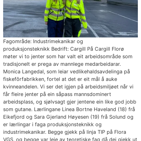
Fagområde: Industrimekanikar og
produksjonsteknikk Bedrift: Cargill På Cargill Florø
møter vi to jenter som har valt eit arbeidsområde som
tradisjonelt er prega av mannlege medarbeidarar.
Monica Langedal, som leiar vedlikehaldsavdelinga på
fiskefôrfabrikken, fortel at det er eit mål å auke
kvinneandelen. Vi ser det igjen på arbeidsmiljøet når vi
får fleire jenter på ein såpass mannsdominert
arbeidsplass, og sjølvsagt gjer jentene ein like god jobb
som gutane. Lærlingane Linea Bortne Haveland (18) frå
Eikefjord og Sara Gjerland Høyesen (19) frå Solund og
er lærlingar i faga produksjonsteknikk og
industrimekanikar. Begge gjekk på linja TIP på Flora
VGS, og begge var leie av teoretiske fag då dei gjekk ut