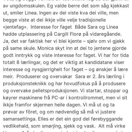
av ungdomsskulen. Eg valde berre det som såg kjekkast
ut, smiler Linea. Ingen av dei viste kva dei ville, men
begge viste at dei ikkje ville velje tradisjonelle
«jentefag». Interesse for faget Både Sara og Linea
hadde utplassering på Cargill Florø på vidaregåande.
Ja, det var faktisk her vi blei kjente – sjølv om vi gjekk
på same skule. Monica skyt inn at dei to jentene gjorde
godt inntrykk og viste interesse for faget. Vi har for tida
totalt 8 lærlingar, og det er viktig at kandidatane viser
interesse og nysgjerrigheit for faget – og ønskjer å lære
meir. Produserer og overvakar Sara er 2. års lærling i
produksjonsteknikk og har hovudfokus på å produsere
og overvake pelletsproduksjonen. Vi startar, stoppar og
køyrer maskinene frå PC-ar i kontrollrommet, men vi sit
ikkje framfor skjermen heile dagen. Vi må ut og ta
prøvar av fôret, og om nødvendig så må vi justere
samansettinga. Elles er det ein god del førebyggande
vedlikehald, som smørjing, sjekk og vask. Alt må virke