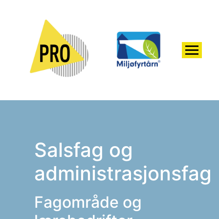
Salsfag og
administrasjonsfag
Fagområde og