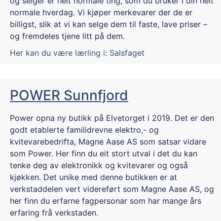
og selger er helt normale ting, som du bruker i din helt
normale hverdag. Vi kjøper merkevarer der de er
billigst, slik at vi kan selge dem til faste, lave priser –
og fremdeles tjene litt på dem.
Her kan du være lærling i:
Salsfaget
POWER Sunnfjord
Power opna ny butikk på Elvetorget i 2019. Det er den
godt etablerte familidrevne elektro,- og
kvitevarebedrifta, Magne Aase AS som satsar vidare
som Power. Her finn du eit stort utval i det du kan
tenke deg av elektronikk og kvitevarer og også
kjøkken. Det unike med denne butikken er at
verkstaddelen vert videreført som Magne Aase AS, og
her finn du erfarne fagpersonar som har mange års
erfaring frå verkstaden.