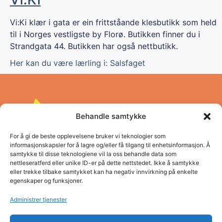
Vi:Ki klær i gata er ein frittståande klesbutikk som held
til i Norges vestligste by Florø. Butikken finner du i
Strandgata 44. Butikken har også nettbutikk.
Her kan du være lærling i:
Salsfaget
Behandle samtykke
For å gi de beste opplevelsene bruker vi teknologier som
informasjonskapsler for å lagre og/eller få tilgang til enhetsinformasjon. Å
samtykke til disse teknologiene vil la oss behandle data som
nettleseratferd eller unike ID-er på dette nettstedet. Ikke å samtykke
Pro Vestland opplæringskontor
eller trekke tilbake samtykket kan ha negativ innvirkning på enkelte
egenskaper og funksjoner.
Adresse: Concordbygget, Firdaveien 6
Telefon: (+47) 57 83 22 60
Administrer tjenester
E-post: post@pro.sf.no
Organisasjonsnummer: NO980 026 655