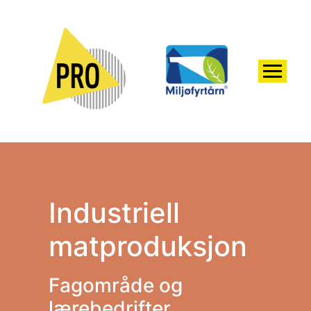
Industriell
matproduksjon
Fagområde og
lærebedrifter