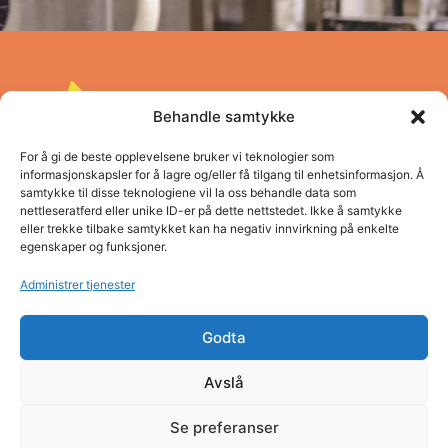
Behandle samtykke
For å gi de beste opplevelsene bruker vi teknologier som
informasjonskapsler for å lagre og/eller få tilgang til enhetsinformasjon. Å
samtykke til disse teknologiene vil la oss behandle data som
nettleseratferd eller unike ID-er på dette nettstedet. Ikke å samtykke
Pro Vestland opplæringskontor
eller trekke tilbake samtykket kan ha negativ innvirkning på enkelte
egenskaper og funksjoner.
Adresse: Concordbygget, Firdaveien 6
Telefon: (+47) 57 83 22 60
Administrer tjenester
E-post: post@pro.sf.no
Organisasjonsnummer: NO980 026 655
Godta
Personvern
Avslå
Se preferanser