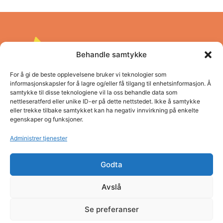
Behandle samtykke
For å gi de beste opplevelsene bruker vi teknologier som
informasjonskapsler for å lagre og/eller få tilgang til enhetsinformasjon. Å
samtykke til disse teknologiene vil la oss behandle data som
nettleseratferd eller unike ID-er på dette nettstedet. Ikke å samtykke
Pro Vestland opplæringskontor
eller trekke tilbake samtykket kan ha negativ innvirkning på enkelte
egenskaper og funksjoner.
Adresse: Concordbygget, Firdaveien 6
Telefon: (+47) 57 83 22 60
Administrer tjenester
E-post: post@pro.sf.no
Organisasjonsnummer: NO980 026 655
Godta
Personvern
Avslå
Se preferanser