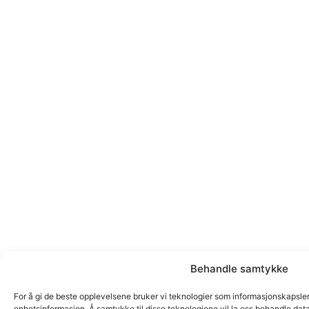
Behandle samtykke
For å gi de beste opplevelsene bruker vi teknologier som informasjonskapsler fo
enhetsinformasjon. Å samtykke til disse teknologiene vil la oss behandle data