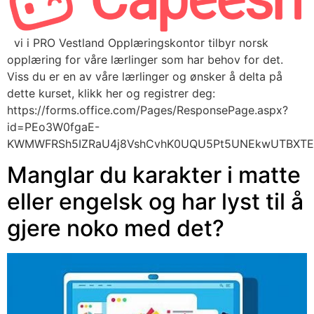
vi i PRO Vestland Opplæringskontor tilbyr norsk
opplæring for våre lærlinger som har behov for det.
Viss du er en av våre lærlinger og ønsker å delta på
dette kurset, klikk her og registrer deg:
https://forms.office.com/Pages/ResponsePage.aspx?
id=PEo3W0fgaE-
KWMWFRSh5IZRaU4j8VshCvhK0UQU5Pt5UNEkwUTBXTEF
Manglar du karakter i matte
eller engelsk og har lyst til å
gjere noko med det?