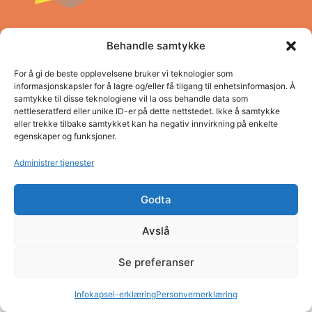
Behandle samtykke
Pro Vestland opplæringskontor
Adresse: Concordbygget, Firdaveien 6
For å gi de beste opplevelsene bruker vi teknologier som
informasjonskapsler for å lagre og/eller få tilgang til enhetsinformasjon. Å
Telefon: (+47) 57 83 22 60
samtykke til disse teknologiene vil la oss behandle data som
E-post: post@pro.sf.no
nettleseratferd eller unike ID-er på dette nettstedet. Ikke å samtykke
Organisasjonsnummer: NO980 026 655
eller trekke tilbake samtykket kan ha negativ innvirkning på enkelte
egenskaper og funksjoner.
Personvern
Administrer tjenester
Godta
Avslå
Se preferanser
Infokapsel-erklæring
Personvernerklæring