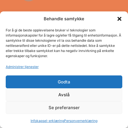
Behandle samtykke
Pro Vestland opplæringskontor
Adresse: Concordbygget, Firdaveien 6
For å gi de beste opplevelsene bruker vi teknologier som
Telefon: (+47) 57 83 22 60
informasjonskapsler for å lagre og/eller få tilgang til enhetsinformasjon. Å
E-post: post@pro.sf.no
samtykke til disse teknologiene vil la oss behandle data som
nettleseratferd eller unike ID-er på dette nettstedet. Ikke å samtykke
Organisasjonsnummer: NO980 026 655
eller trekke tilbake samtykket kan ha negativ innvirkning på enkelte
egenskaper og funksjoner.
Personvern
Administrer tjenester
Godta
Avslå
Se preferanser
Infokapsel-erklæring
Personvernerklæring