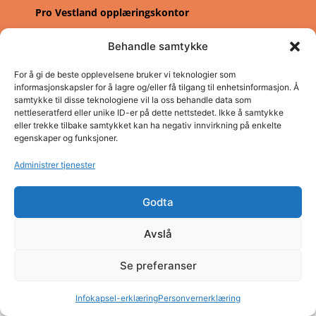
Pro Vestland opplæringskontor
Adresse: Concordbygget, Firdaveien 6
Behandle samtykke
Telefon: (+47) 57 83 22 60
E-post: post@pro.sf.no
For å gi de beste opplevelsene bruker vi teknologier som
Organisasjonsnummer: NO980 026 655
informasjonskapsler for å lagre og/eller få tilgang til enhetsinformasjon. Å
samtykke til disse teknologiene vil la oss behandle data som
Personvern
nettleseratferd eller unike ID-er på dette nettstedet. Ikke å samtykke
eller trekke tilbake samtykket kan ha negativ innvirkning på enkelte
egenskaper og funksjoner.
Administrer tjenester
Godta
Avslå
Se preferanser
Infokapsel-erklæring
Personvernerklæring