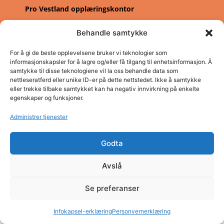
Pro Vestland opplæringskontor
Adresse: Concordbygget, Firdaveien 6
Behandle samtykke
Telefon: (+47) 57 83 22 60
E-post: post@pro.sf.no
For å gi de beste opplevelsene bruker vi teknologier som
Organisasjonsnummer: NO980 026 655
informasjonskapsler for å lagre og/eller få tilgang til enhetsinformasjon. Å
samtykke til disse teknologiene vil la oss behandle data som
Personvern
nettleseratferd eller unike ID-er på dette nettstedet. Ikke å samtykke
eller trekke tilbake samtykket kan ha negativ innvirkning på enkelte
egenskaper og funksjoner.
Administrer tjenester
Godta
Avslå
Se preferanser
Infokapsel-erklæring
Personvernerklæring