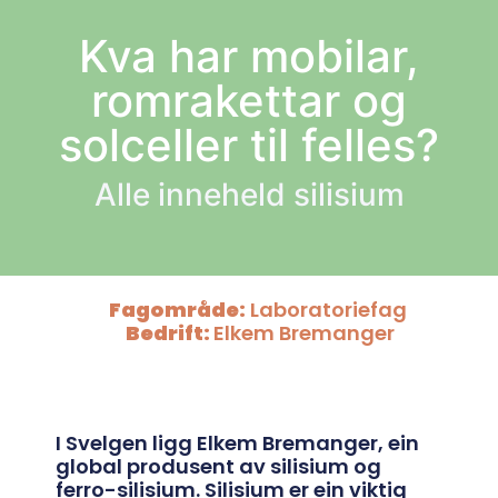
Kva har mobilar,
romrakettar og
solceller til felles?
Alle inneheld silisium
Fagområde:
Laboratoriefag
Bedrift:
Elkem Bremanger
I Svelgen ligg Elkem Bremanger, ein
global produsent av silisium og
ferro-silisium. Silisium er ein viktig