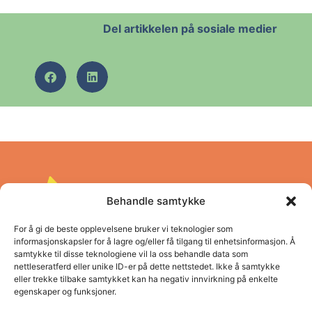
Del artikkelen på sosiale medier
Behandle samtykke
For å gi de beste opplevelsene bruker vi teknologier som
informasjonskapsler for å lagre og/eller få tilgang til enhetsinformasjon. Å
samtykke til disse teknologiene vil la oss behandle data som
nettleseratferd eller unike ID-er på dette nettstedet. Ikke å samtykke
Pro Vestland opplæringskontor
eller trekke tilbake samtykket kan ha negativ innvirkning på enkelte
egenskaper og funksjoner.
Adresse: Concordbygget, Firdaveien 6
Telefon: (+47) 57 83 22 60