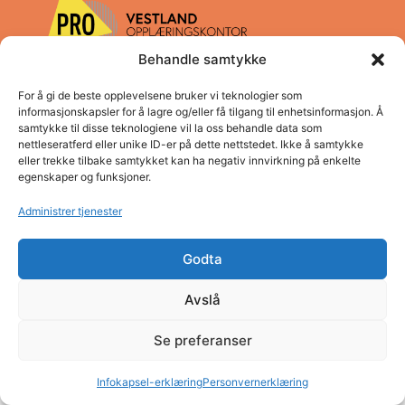
Behandle samtykke
For å gi de beste opplevelsene bruker vi teknologier som
Pro Vestland opplæringskontor
informasjonskapsler for å lagre og/eller få tilgang til enhetsinformasjon. Å
samtykke til disse teknologiene vil la oss behandle data som
Adresse: Concordbygget, Firdaveien 6
nettleseratferd eller unike ID-er på dette nettstedet. Ikke å samtykke
Telefon: (+47) 57 83 22 60
eller trekke tilbake samtykket kan ha negativ innvirkning på enkelte
E-post: post@pro.sf.no
egenskaper og funksjoner.
Organisasjonsnummer: NO980 026 655
Administrer tjenester
Personvern
Godta
Avslå
Se preferanser
Infokapsel-erklæring
Personvernerklæring