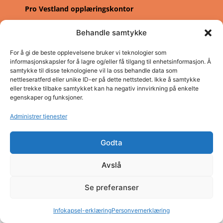
Pro Vestland opplæringskontor
Adresse: Concordbygget, Firdaveien 6
Behandle samtykke
Telefon: (+47) 57 83 22 60
E-post: post@pro.sf.no
For å gi de beste opplevelsene bruker vi teknologier som
Organisasjonsnummer: NO980 026 655
informasjonskapsler for å lagre og/eller få tilgang til enhetsinformasjon. Å
samtykke til disse teknologiene vil la oss behandle data som
Personvern
nettleseratferd eller unike ID-er på dette nettstedet. Ikke å samtykke
eller trekke tilbake samtykket kan ha negativ innvirkning på enkelte
egenskaper og funksjoner.
Administrer tjenester
Godta
Avslå
Se preferanser
Infokapsel-erklæring
Personvernerklæring